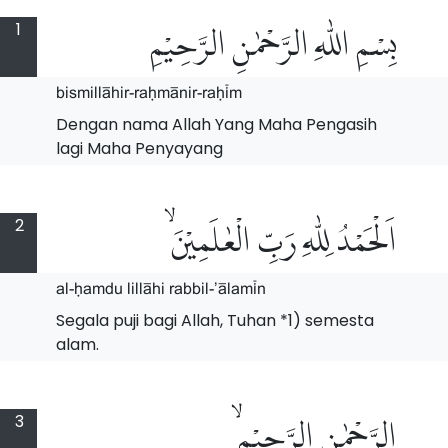
1
بِسْمِ اللّٰهِ الرَّحْمٰنِ الرَّحِيْمِ
bismill$hir-raHm$nir-raH%m
Dengan nama Allah Yang Maha Pengasih
lagi Maha Penyayang
2
اَلْحَمْدُ لِلّٰهِ رَبِّ الْعٰلَمِيْنَۙ
al-Hamdu lill$hi rabbil-'$lam%n
Segala puji bagi Allah, Tuhan *1) semesta
alam.
3
الرَّحْمٰنِ الرَّحِيْمِۙ