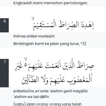
Engkaulah kami memohon pertolongan.
6
اِهْدِنَا الصِّرَاطَ الْمُسْتَقِيْمَۙ
ihdina#-#ir$Tal-mustaq%m
Bimbinglah kami ke jalan yang lurus, *3)
7
صِرَاطَ الَّذِيْنَ اَنْعَمْتَ عَلَيْهِمْ ەۙ غَيْرِ
الْمَغْضُوْبِ عَلَيْهِمْ وَلَا الضَّاۤلِّيْنَ ࣖ
#ir$Talla@%na an'amta 'alaihim Gairil-maGD^bi
'alaihim wa laD-D[ll%n
(yaitu) jalan orang-orang yang telah